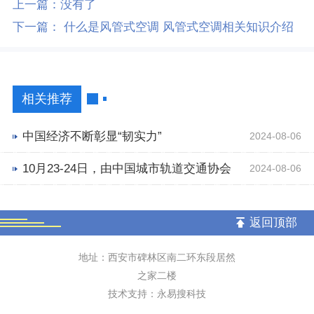
上一篇：
没有了
下一篇：
什么是风管式空调 风管式空调相关知识介绍
相关推荐
中国经济不断彰显“韧实力”
2024-08-06
10月23-24日，由中国城市轨道交通协会
2024-08-06
指导，洛阳市轨道交通集团有限责任公司
返回顶部
和中国城市轨道交通协会技术装备专业委
地址：西安市碑林区南二环东段居然
员会主办的“新一代城轨交通环控（空调）
之家二楼
技术支持：永易搜科技
系统创新技术与应用成果研讨会”（以下简